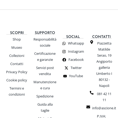
SCOPRI
SUPPORTO
SOCIAL
CONTATTI
Shop
Responsabilità
Whatsapp
Piazzetta
sociale
Museo
Matilde
Instagram
Certificazione
Serao, 19
Collezioni
e garanzie
Facebook
Angiporto
Contatti
galleria
Servizi post
Twitter
Privacy Policy
Umberto I
vendita
YouTube
80132 -
Cookie policy
Manutenzione
Napoli
e cura
Termini e
081 42 11
condizioni
Spedizione
11
Guida alla
info@ascione.it
taglie
P.IVA: