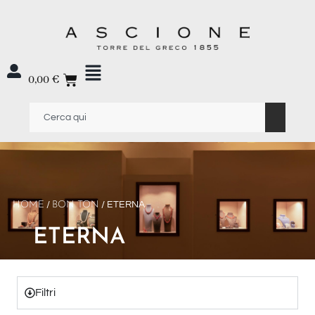
0,00
€
HOME
/
BON TON
/ ETERNA
ETERNA
Filtri