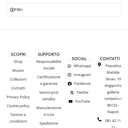
Filtri
SCOPRI
SUPPORTO
SOCIAL
CONTATTI
Shop
Responsabilità
Whatsapp
Piazzetta
sociale
Museo
Matilde
Instagram
Certificazione
Serao, 19
Collezioni
e garanzie
Facebook
Angiporto
Contatti
galleria
Servizi post
Twitter
Privacy Policy
Umberto I
vendita
YouTube
80132 -
Cookie policy
Manutenzione
Napoli
e cura
Termini e
081 42 11
condizioni
Spedizione
11