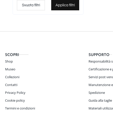
Zirconi
0
Svuota filtri
Applica filtri
Apatite
0
Granati
0
Crisofazio
0
Labradorite
0
Madreperla Haliotiis
0
Pietra di luna
0
SCOPRI
SUPPORTO
Agata bianca
0
Shop
Responsabilità s
Acquamarina
0
Museo
Certificazione e
Topazio
0
Collezioni
Servizi post ven
Diamanti neri
0
Contatti
Manutenzione e
Agata
0
Privacy Policy
Spedizione
Spinello nero
0
Cookie policy
Guida alla taglie
Ametista
0
Termini e condizioni
Materiali utilizza
Quarzo ialino
0