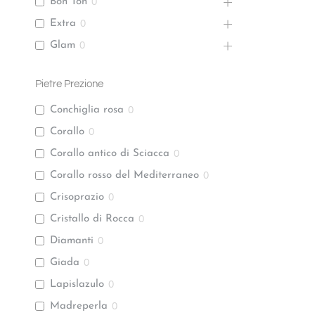
Bon Ton
0
Extra
0
Glam
0
Pietre Prezione
Conchiglia rosa
0
Corallo
0
Corallo antico di Sciacca
0
Corallo rosso del Mediterraneo
0
Crisoprazio
0
Cristallo di Rocca
0
Diamanti
0
Giada
0
Lapislazulo
0
Madreperla
0