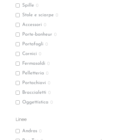
Spille
0
Stole e sciarpe
0
Accessori
0
Porte-bonheur
0
Portafogli
0
Cornici
0
Fermasoldi
0
Pelletteria
0
Portachiavi
0
Braccialetti
0
Oggettistica
0
Linee
Andros
0