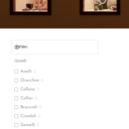
Filtri
Gioielli
Anelli
0
Orecchini
0
Collane
0
Collier
0
Bracciali
0
Ciondoli
0
Gemelli
0