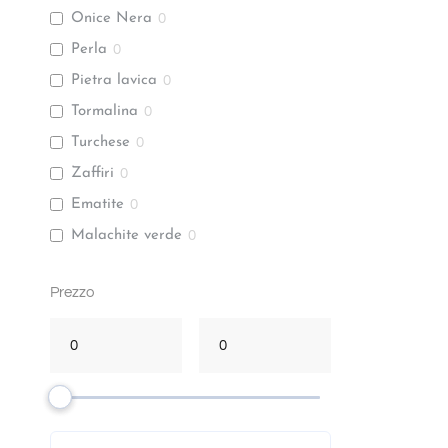
Onice Nera
0
Perla
0
Pietra lavica
0
Tormalina
0
Turchese
0
Zaffiri
0
Ematite
0
Malachite verde
0
Smeraldi
0
Prezzo
Cammeo
0
Quarzo iolite
0
Peridoto
0
Agata verde
0
Corneola
0