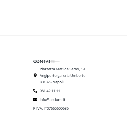
CONTATTI
Piazzetta Matilde Serao, 19
Angiporto galleria Umberto I
80132 - Napoli
081 42 11 11
info@ascione.it
P.IVA: IT07665600636