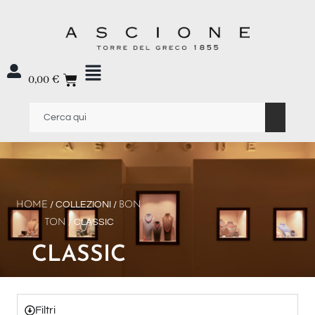
0,00
€
HOME
/ COLLEZIONI /
BON
TON
/ CLASSIC
CLASSIC
Filtri