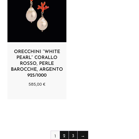
ORECCHINI “WHITE
PEARL” CORALLO
ROSSO, PERLE
BAROCCHE, ARGENTO
925/1000
585,00
€
2
3
→
1