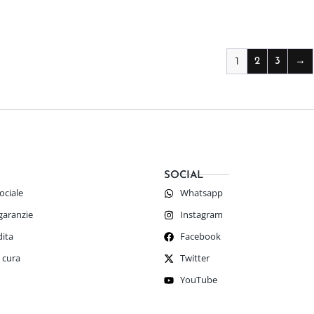
1
2
3
→
SOCIAL
ociale
Whatsapp
 garanzie
Instagram
dita
Facebook
 cura
Twitter
YouTube