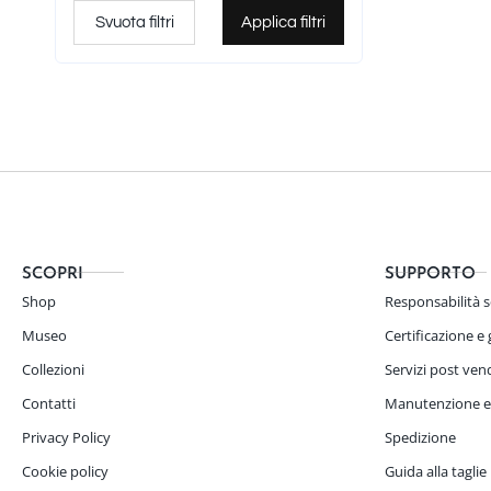
Zirconi
0
Svuota filtri
Applica filtri
Apatite
0
Granati
1
Crisofazio
0
Labradorite
0
Madreperla Haliotiis
0
Pietra di luna
0
Agata bianca
2
SCOPRI
SUPPORTO
Acquamarina
0
Shop
Responsabilità s
Topazio
0
Museo
Certificazione e
Diamanti neri
0
Collezioni
Servizi post ven
Agata
0
Contatti
Manutenzione e
Spinello nero
0
Privacy Policy
Spedizione
Ametista
0
Cookie policy
Guida alla taglie
Quarzo ialino
0