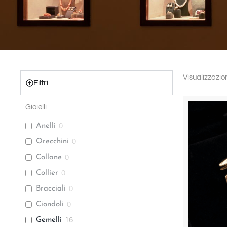
Visualizzazion
Filtri
Gioielli
Anelli
0
Orecchini
0
Collane
0
Collier
0
Bracciali
0
Ciondoli
0
Gemelli
16