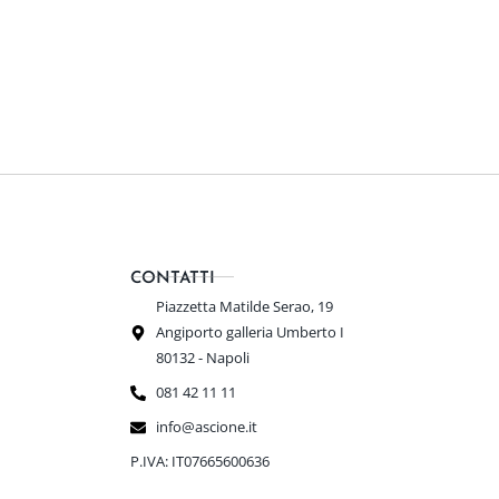
CONTATTI
Piazzetta Matilde Serao, 19
Angiporto galleria Umberto I
80132 - Napoli
081 42 11 11
info@ascione.it
P.IVA: IT07665600636