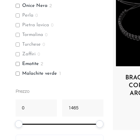
Onice Nera
2
Perla
0
Pietra lavica
0
Tormalina
0
Turchese
0
Zaffiri
0
Ematite
2
Malachite verde
1
BRA
Smeraldi
0
CO
Prezzo
AR
Cammeo
3
Quarzo iolite
0
Peridoto
0
Agata verde
1
Corneola
0