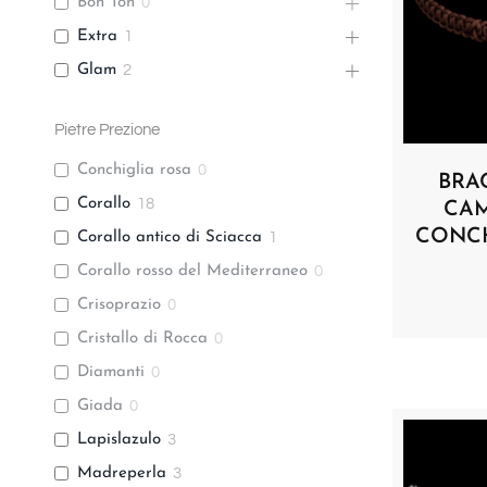
Bon Ton
0
Extra
1
Glam
2
Pietre Prezione
Conchiglia rosa
0
BRA
Corallo
18
CAM
CONCH
Corallo antico di Sciacca
1
Corallo rosso del Mediterraneo
0
Crisoprazio
0
Cristallo di Rocca
0
Diamanti
0
Giada
0
Lapislazulo
3
Madreperla
3