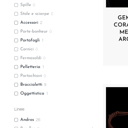
Spille
0
Stole e sciarpe
0
GEM
Accessori
2
COR
Porte-bonheur
0
ME
AR
Portafogli
1
Cornici
0
Fermasoldi
0
Pelletteria
1
Portachiavi
0
Braccialetti
9
Oggettistica
1
Linee
Andros
26