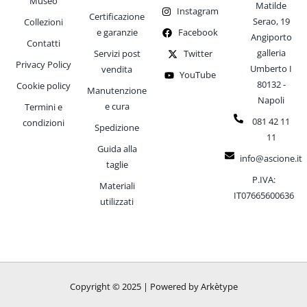
Museo
Matilde
Instagram
Certificazione
Serao, 19
Collezioni
e garanzie
Facebook
Angiporto
Contatti
galleria
Servizi post
Twitter
Privacy Policy
Umberto I
vendita
YouTube
80132 -
Cookie policy
Manutenzione
Napoli
e cura
Termini e
081 42 11
condizioni
Spedizione
11
Guida alla
info@ascione.it
taglie
P.IVA:
Materiali
IT07665600636
utilizzati
Copyright © 2025 | Powered by Arkètype