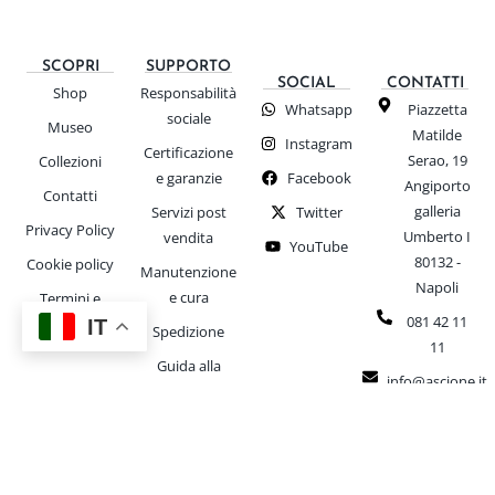
SCOPRI
SUPPORTO
SOCIAL
CONTATTI
Shop
Responsabilità
Whatsapp
Piazzetta
sociale
Museo
Matilde
Instagram
Certificazione
Serao, 19
Collezioni
e garanzie
Facebook
Angiporto
Contatti
galleria
Servizi post
Twitter
Privacy Policy
Umberto I
vendita
YouTube
80132 -
Cookie policy
Manutenzione
Napoli
e cura
Termini e
081 42 11
condizioni
IT
Spedizione
11
Guida alla
info@ascione.it
taglie
P.IVA:
Materiali
IT07665600636
utilizzati