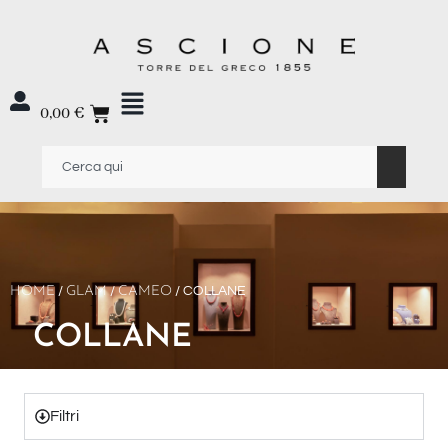
0,00
€
HOME
/
GLAM
/
CAMEO
/ COLLANE
COLLANE
Filtri