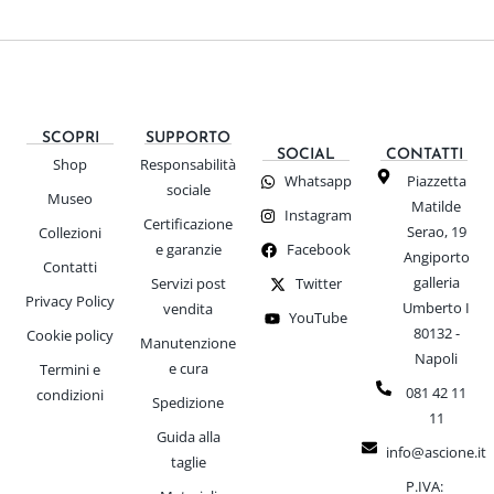
SCOPRI
SUPPORTO
SOCIAL
CONTATTI
Shop
Responsabilità
Whatsapp
Piazzetta
sociale
Museo
Matilde
Instagram
Certificazione
Serao, 19
Collezioni
e garanzie
Facebook
Angiporto
Contatti
galleria
Servizi post
Twitter
Privacy Policy
Umberto I
vendita
YouTube
80132 -
Cookie policy
Manutenzione
Napoli
e cura
Termini e
081 42 11
condizioni
Spedizione
11
Guida alla
info@ascione.it
taglie
P.IVA: